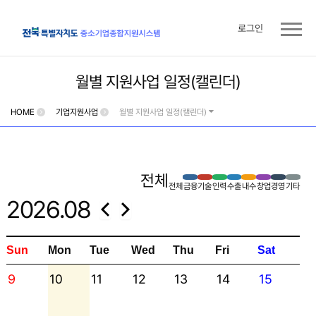
로그인
월별 지원사업 일정(캘린더)
HOME
기업지원사업
월별 지원사업 일정(캘린더)
전체
전체
금융
기술
인력
수출
내수
창업
경영
기타
2026.08
Sun
Mon
Tue
Wed
Thu
Fri
Sat
9
10
11
12
13
14
15